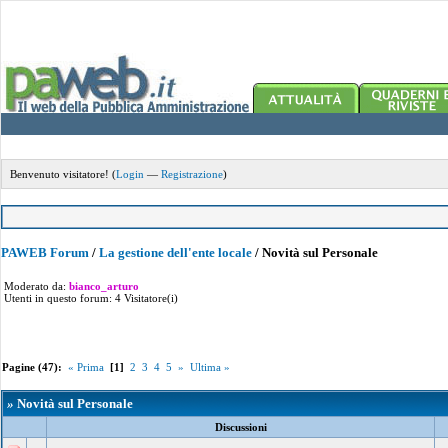
Benvenuto visitatore! (
Login
—
Registrazione
)
PAWEB Forum
/
La gestione dell'ente locale
/
Novità sul Personale
Moderato da:
bianco_arturo
Utenti in questo forum: 4 Visitatore(i)
Pagine (47):
« Prima
[1]
2
3
4
5
»
Ultima »
»
Novità sul Personale
Discussioni