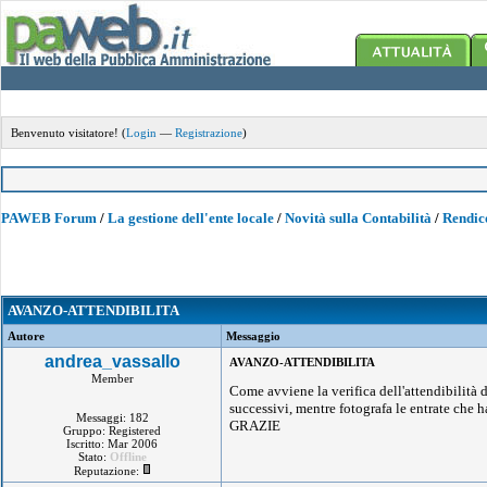
Benvenuto visitatore! (
Login
—
Registrazione
)
PAWEB Forum
/
La gestione dell'ente locale
/
Novità sulla Contabilità
/
Rendic
AVANZO-ATTENDIBILITA
Autore
Messaggio
andrea_vassallo
AVANZO-ATTENDIBILITA
Member
Come avviene la verifica dell'attendibilità 
successivi, mentre fotografa le entrate che h
Messaggi: 182
GRAZIE
Gruppo: Registered
Iscritto: Mar 2006
Stato:
Offline
Reputazione: