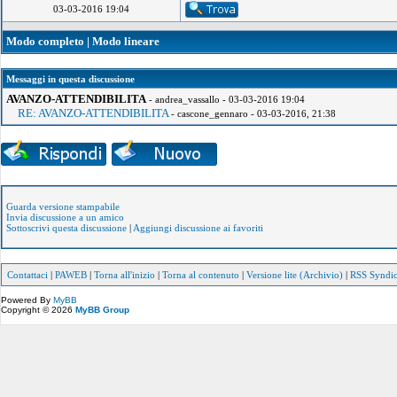
03-03-2016 19:04
Modo completo
|
Modo lineare
Messaggi in questa discussione
AVANZO-ATTENDIBILITA
- andrea_vassallo - 03-03-2016 19:04
RE: AVANZO-ATTENDIBILITA
- cascone_gennaro - 03-03-2016, 21:38
Guarda versione stampabile
Invia discussione a un amico
Sottoscrivi questa discussione
|
Aggiungi discussione ai favoriti
Contattaci
|
PAWEB
|
Torna all'inizio
|
Torna al contenuto
|
Versione lite (Archivio)
|
RSS Syndic
Powered By
MyBB
Copyright © 2026
MyBB Group