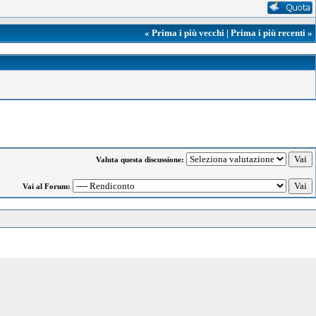
«
Prima i più vecchi
|
Prima i più recenti
»
Valuta questa discussione:
Vai al Forum: